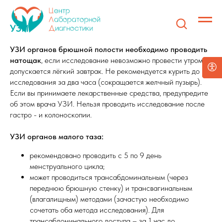
УЗИ
УЗИ органов брюшной полости
необходимо проводить
натощак
, если исследование невозможно провести утром,
допускается лёгкий завтрак. Не рекомендуется курить до
исследования за два часа (сокращается желчный пузырь).
Если вы принимаете лекарственные средства, предупредите
об этом врача УЗИ. Нельзя проводить исследование после
гастро - и колоноскопии.
УЗИ органов малого таза:
рекомендовано проводить с 5 по 9 день
менструального цикла;
может проводиться трансабдоминальным (через
переднюю брюшную стенку) и трансвагинальным
(влагалищным) методами (зачастую необходимо
сочетать оба метода исследования). Для
трансабдоминального доступа – за 1 час до